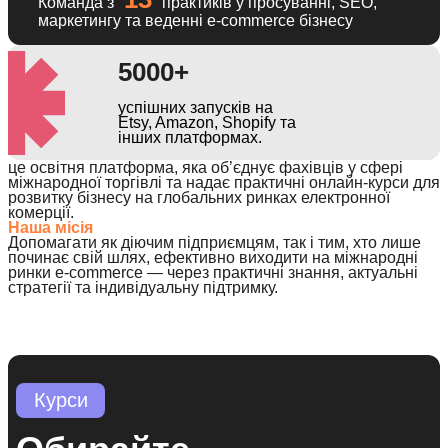
Команда з
практиків у просуванні, SEO,
маркетингу та веденні e-commerce бізнесу
5000+
успішних запусків на
Etsy, Amazon, Shopify та
інших платформах.
це
освітня
платформа,
яка
об’єднує
фахівців
у
сфері
міжнародної
торгівлі
та
надає
практичні
онлайн-курси
для
розвитку
бізнесу
на
глобальних
ринках
електронної
комерції.
Наша
місія
Допомагати
як
діючим
підприємцям,
так
і
тим,
хто
лише
починає
свій
шлях,
ефективно
виходити
на
міжнародні
ринки
e-commerce
—
через
практичні
знання,
актуальні
стратегії
та
індивідуальну
підтримку.
Курси