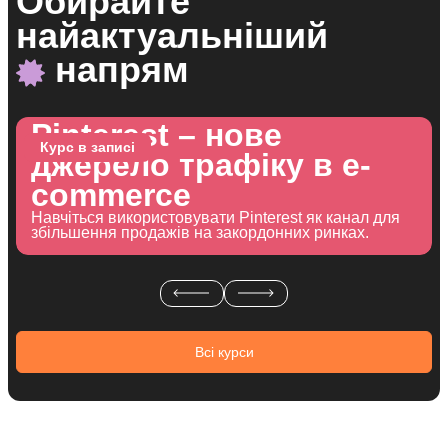
Обирайте
найактуальніший
напрям
Pinterest – нове
Курс в записі
джерело трафіку в е-
сommerce
Навчіться використовувати Pinterest як канал для
збільшення продажів на закордонних ринках.
Всі курси