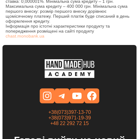
ставка: 0,000001%. Мінімальна сума кредиту – 1 грн.
Максимальна сума кредиту – 400 000 грн. Мінімальна сума
першого внеску: розмір першого внеску дорівнює
щомісячному платежу. Перший платіж буде списаний в день
оформлення кредиту.
Інформація про істотні характеристики продукту та
попередження розміщені на сайті продукту
chast.monobank.ua
+38(073)397-13-70
+38(073)971-19-39
+48 22 292 72 15