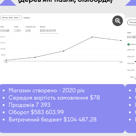
Магазин створено - 2020 рік
Середня вартість замовлення $78
Продажів 7 393
Оборот $583 603.99
Витрачений бюджет $104 487.28