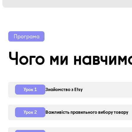
Програма
Чого ми навчим
Знайомство з Etsy
Урок
1
Важливість правильного вибору товару
Урок
2