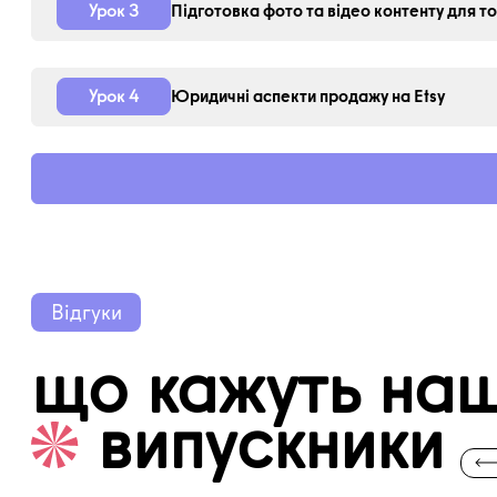
Підготовка фото та відео контенту для т
Урок
3
Юридичні аспекти продажу на Etsy
Урок
4
Відгуки
що кажуть наш
випускники