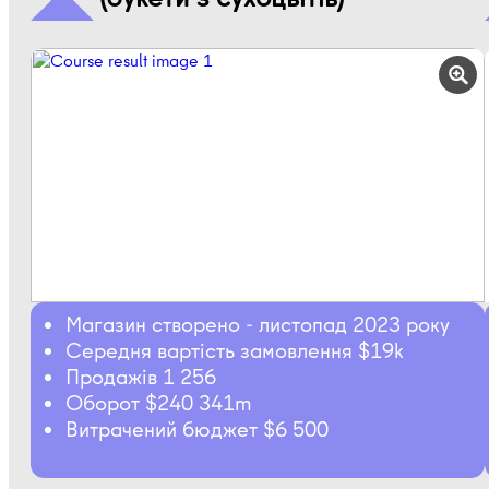
Магазин створено - листопад 2023 року
Середня вартість замовлення $19k
Продажів 1 256
Оборот $240 341m
Витрачений бюджет $6 500