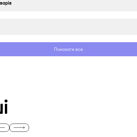
оварів
Показати все
і