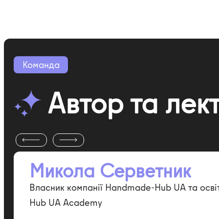
Команда
Автор та лек
Микола Серветник
Власник компанії Handmade-Hub UA та осв
Hub UA Academy