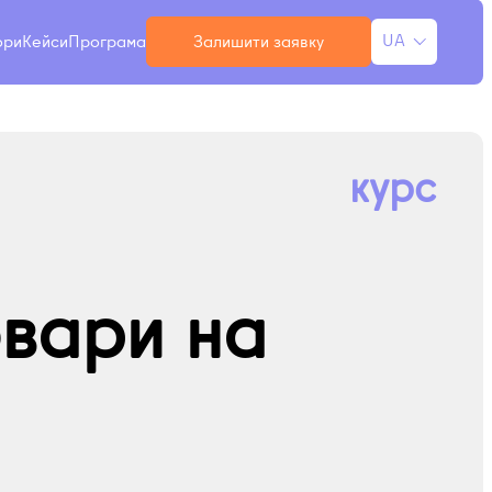
UA
ори
Кейси
Програма
Залишити заявку
RU
курс
овари на