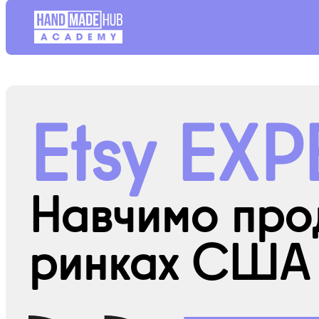
Etsy EXP
Навчимо про
ринках США 