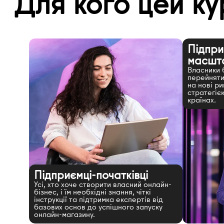
Для кого цей ку
Підприє
масшта
Власники б
перейняти
на нові р
стратегією
країнах.
Підприємці-початківці
Усі, хто хоче створити власний онлайн-
бізнес, і їм необхідні знання, чіткі
інструкції та підтримка експертів від
базових основ до успішного запуску
онлайн-магазину.