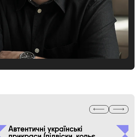
Автентичні українські
прикраси (підвіски, кольє,