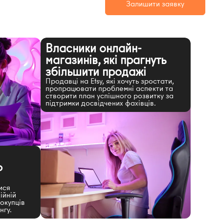
Залишити заявку
Власники онлайн-
магазинів, які прагнуть
збільшити продажі
Продавці на Etsy, які хочуть зростати,
пропрацювати проблемні аспекти та
створити план успішного розвитку за
підтримки досвідчених фахівців.
о
ися
ійній
окупців
нгу.