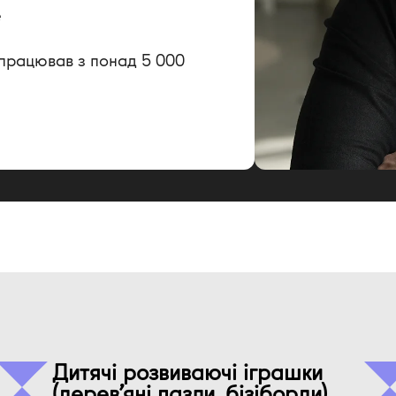
e
, працював з понад 5 000
Дитячі розвиваючі іграшки
(дерев’яні пазли, бізіборди)