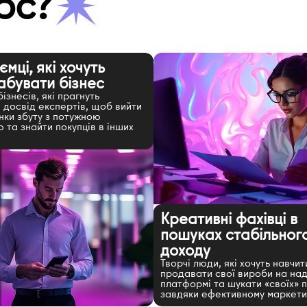
рс?
мці, які хочуть
бувати бізнес
ізнесів, які прагнуть
 досвід експертів, щоб вийти
инки збуту з потужною
 та знайти покупців в інших
Креативні фахівці в
пошуках стабільног
доходу
Творчі люди, які хочуть навчит
продавати свої вироби на над
платформі та шукати «своїх» п
завдяки ефективному маркети