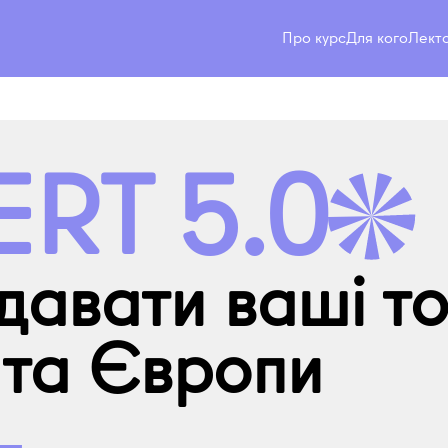
Про курс
Для кого
Лект
ERT 5.0
давати ваші т
та Європи